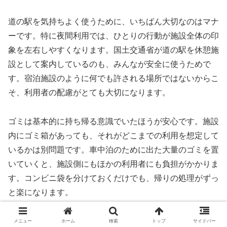
道の駅を気持ちよく使うために、いちばん大切なのはマナ
ーです。特に夜間利用では、ひとりの行動が施設全体の印
象を左右しやすくなります。国土交通省が道の駅を休憩施
設として案内しているのも、みんなが安全に使うためで
す。宿泊施設のように何でも許される場所ではないからこ
そ、利用者の配慮がとても大切になります。
ゴミは基本的に持ち帰る意識でいたほうが安心です。施設
内にゴミ箱があっても、それがどこまでの利用を想定して
いるかは別問題です。車中泊のために出た大量のゴミを置
いていくと、施設側にもほかの利用者にも負担がかかりま
す。コンビニ袋を分けておくだけでも、帰りの処理がずっ
と楽になります。
音のマナーも忘れられません。夜に外で長く話す、ドアを
メニュー
ホーム
検索
トップ
サイドバー