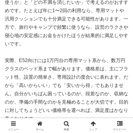
使うか」と「どの不満を消したいか」で考えるのがおすす
めです。たとえば年に1〜2回の利用なら、専用マットや
汎用クッションでも十分満足できる可能性があります。一
方で、旅行やキャンプで頻繁に使うなら、設営のラクさや
寝心地の安定感にお金をかけたほうが結果的に満足しやす
いです。
実際、E52向けには1万円台の専用マット系から、数万円
クラスのベッド系まで幅があります。価格差は、主にフラ
ット性、設置の簡単さ、専用設計の度合いに表れます。だ
から「高いからいい」でも「安いから得」でもありませ
ん。自分がいちばん困っているのが、段差なのか、収納な
のか、準備の手間なのかを見極めることが大切です。目的
に対してちょうどいい価格帯を選べれば、満足度はかなり
高くなります。
メニュー
ホーム
検索
トップ
サイドバー