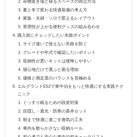
荷物置き場と寝るスペースの両立方法
夏と冬で変わる快適装備の考え方
家族・夫婦・ソロで変えるレイアウト
実用性が上がる便利グッズの組み合わせ
購入前にチェックしたい失敗ポイント
サイズ違いで使えない失敗を防ぐ
グレードや年式で確認したいポイント
収納性が悪いキットは後悔しやすい
寝心地だけで選ぶと困る理由
価格と満足度のバランスを見極める
エルグランドE52で車中泊をもっと快適にする実践テク
ニック
ぐっすり眠るための段差対策
目隠し・遮光・防寒の基本セット
朝まで快適に過ごす換気の工夫
車内を散らかさない収納ルール
初心者でも安心な車中泊前チェックリスト