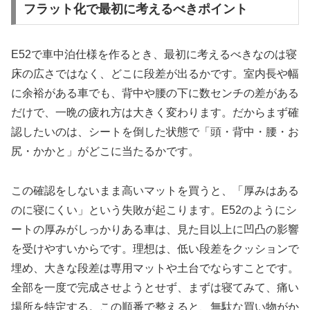
フラット化で最初に考えるべきポイント
E52で車中泊仕様を作るとき、最初に考えるべきなのは寝
床の広さではなく、どこに段差が出るかです。室内長や幅
に余裕がある車でも、背中や腰の下に数センチの差がある
だけで、一晩の疲れ方は大きく変わります。だからまず確
認したいのは、シートを倒した状態で「頭・背中・腰・お
尻・かかと」がどこに当たるかです。
この確認をしないまま高いマットを買うと、「厚みはある
のに寝にくい」という失敗が起こります。E52のようにシ
ートの厚みがしっかりある車は、見た目以上に凹凸の影響
を受けやすいからです。理想は、低い段差をクッションで
埋め、大きな段差は専用マットや土台でならすことです。
全部を一度で完成させようとせず、まずは寝てみて、痛い
場所を特定する。この順番で整えると、無駄な買い物がか