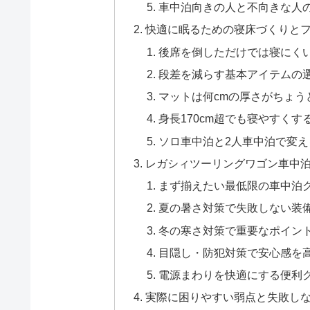
車中泊向きの人と不向きな人
快適に眠るための寝床づくりと
後席を倒しただけでは寝にく
段差を減らす基本アイテムの
マットは何cmの厚さがちょう
身長170cm超でも寝やすくす
ソロ車中泊と2人車中泊で変
レガシィツーリングワゴン車中
まず揃えたい最低限の車中泊
夏の暑さ対策で失敗しない装
冬の寒さ対策で重要なポイン
目隠し・防犯対策で安心感を
電源まわりを快適にする便利
実際に困りやすい弱点と失敗し