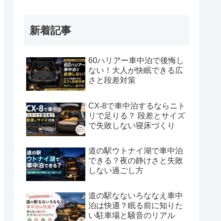
新着記事
60ハリアー車中泊で後悔し
ない！大人が快眠できる広
さと段差対策
CX-8で車中泊するならニト
リで足りる？ 段差とサイズ
で失敗しない寝床づくり
道の駅ウトナイ湖で車中泊
できる？夜の静けさと失敗
しない過ごし方
道の駅なないろななえ車中
泊は快適？眠る前に知りた
い駐車場と騒音のリアル