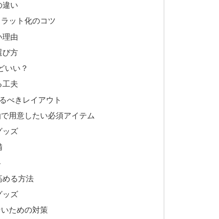
の違い
フラット化のコツ
い理由
選び方
どいい？
る工夫
えるべきレイアウト
泊で用意したい必須アイテム
グッズ
備
ト
高める方法
グッズ
ないための対策