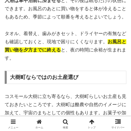
入浴は車中泊前に済ませる
と、その後は眠るだけの状態に
できます。お風呂のあとに買い物をすると体が冷えること
もあるため、季節によって順番を考えるとよいでしょう。
タオル、着替え、歯みがきセット、ドライヤーの有無など
も確認しておくと、現地で困りにくくなります。
お風呂と
買い物を夕方までに終える
と、夜の時間に余裕が生まれま
す。
大樹町ならではのお土産選び
コスモール大樹に立ち寄るなら、大樹町らしいお土産も見
ておきたいところです。大樹町は酪農や自然のイメージに
加えて、宇宙のまちとしての個性もあります。お菓子や加
工品、宇宙をテーマにした商品など、旅の話題になるもの
メニュー
ホーム
検索
トップ
サイドバー
を探す楽しみがあります。