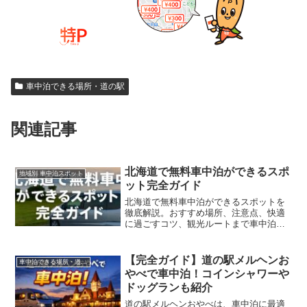
車中泊できる場所・道の駅
関連記事
北海道で無料車中泊ができるスポ
地域別 車中泊スポット
ット完全ガイド
北海道で無料車中泊ができるスポットを
徹底解説。おすすめ場所、注意点、快適
に過ごすコツ、観光ルートまで車中泊旅
に役立つ情報を網羅。
【完全ガイド】道の駅メルヘンお
車中泊できる場所・道の駅
やべで車中泊！コインシャワーや
ドッグランも紹介
道の駅メルヘンおやべは、車中泊に最適