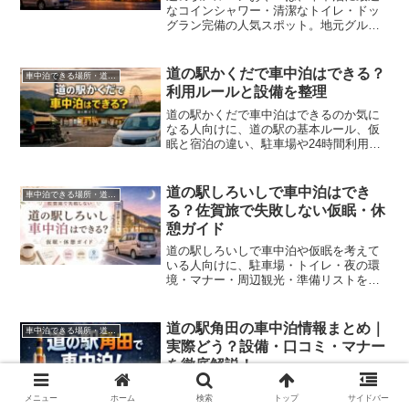
なコインシャワー・清潔なトイレ・ドッ
グラン完備の人気スポット。地元グルメ
やイベントも充実！庄川・高岡・砺波の
道の駅も合わせて紹介。初めての車中泊
でも安心できる徹底ガイドです。
道の駅かくだで車中泊はできる？
車中泊できる場所・道の駅
利用ルールと設備を整理
道の駅かくだで車中泊はできるのか気に
なる人向けに、道の駅の基本ルール、仮
眠と宿泊の違い、駐車場や24時間利用可
のトイレ案内、食事・買い物・周辺観光
まで整理して解説します。
道の駅しろいしで車中泊はでき
車中泊できる場所・道の駅
る？佐賀旅で失敗しない仮眠・休
憩ガイド
道の駅しろいしで車中泊や仮眠を考えて
いる人向けに、駐車場・トイレ・夜の環
境・マナー・周辺観光・準備リストをわ
かりやすくまとめた佐賀旅ガイドです。
道の駅角田の車中泊情報まとめ｜
車中泊できる場所・道の駅
実際どう？設備・口コミ・マナー
を徹底解説！
宮城県角田市にある道の駅角田は、初心
メニュー
ホーム
検索
トップ
サイドバー
者でも安心して車中泊ができる人気スポ