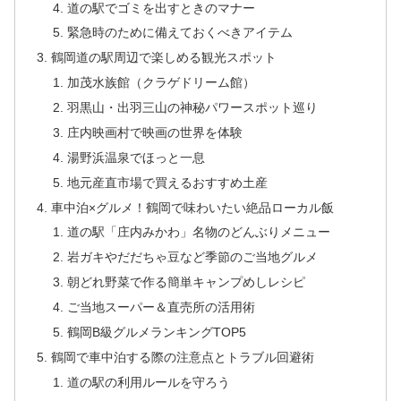
道の駅でゴミを出すときのマナー
緊急時のために備えておくべきアイテム
鶴岡道の駅周辺で楽しめる観光スポット
加茂水族館（クラゲドリーム館）
羽黒山・出羽三山の神秘パワースポット巡り
庄内映画村で映画の世界を体験
湯野浜温泉でほっと一息
地元産直市場で買えるおすすめ土産
車中泊×グルメ！鶴岡で味わいたい絶品ローカル飯
道の駅「庄内みかわ」名物のどんぶりメニュー
岩ガキやだだちゃ豆など季節のご当地グルメ
朝どれ野菜で作る簡単キャンプめしレシピ
ご当地スーパー＆直売所の活用術
鶴岡B級グルメランキングTOP5
鶴岡で車中泊する際の注意点とトラブル回避術
道の駅の利用ルールを守ろう