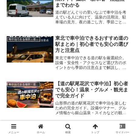
までわかる
道の駅どんぐりの里いなぶで車中泊を考
えている人に向けて、温泉の活用法、駐
車場の見方、夜の過ごし方、季節ごとの
注意点、守りたいマナーまでをまとめた
実用ガイドです。
東北で車中泊できるおすすめ道の
車中泊できる場所・道の駅
駅まとめ｜初心者でも安心の選び
方と注意点
東北で車中泊できる道の駅を厳選紹介。
設備・安全性・アクセスなど選び方のポ
イントから季節の注意点まで解説し、初
心者でも安心の車中泊旅をサポートしま
す。
【道の駅尾花沢で車中泊】初心者
車中泊できる場所・道の駅
でも安心！温泉・グルメ・観光ま
で完全ガイド
山形県の道の駅尾花沢で車中泊を楽しむ
ための完全ガイド。設備やマナー、グル
メ情報から銀山温泉・スイカなどの観光
スポットまで、初心者にもわかりやすく
紹介！快適・安全な車中泊のコツも解説
します。
【道の駅 白鳥で車中泊は安
車中泊できる場所・道の駅
メニュー
ホーム
検索
トップ
サイドバー
全？】温泉・アクセス・白鳥IC周