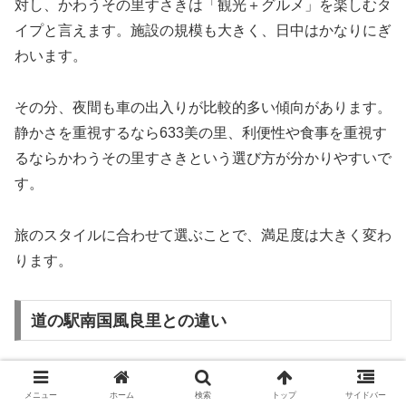
対し、かわうその里すさきは「観光＋グルメ」を楽しむタ
イプと言えます。施設の規模も大きく、日中はかなりにぎ
わいます。
その分、夜間も車の出入りが比較的多い傾向があります。
静かさを重視するなら633美の里、利便性や食事を重視す
るならかわうその里すさきという選び方が分かりやすいで
す。
旅のスタイルに合わせて選ぶことで、満足度は大きく変わ
ります。
道の駅南国風良里との違い
道の駅南国風良里
は、高知龍馬空港や高知市内に近い立地
メニュー
ホーム
検索
トップ
サイドバー
が特徴です。アクセスの良さでは、こちらに軍配が上がり