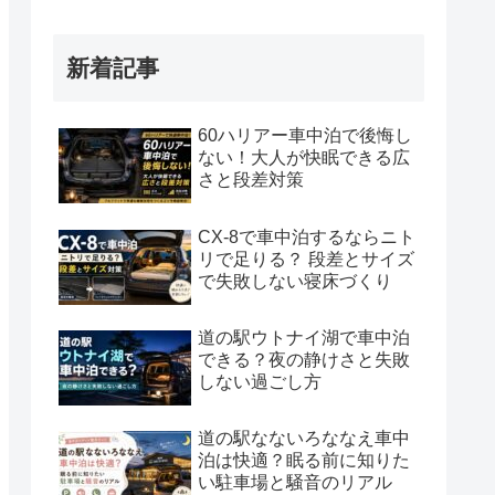
新着記事
60ハリアー車中泊で後悔し
ない！大人が快眠できる広
さと段差対策
CX-8で車中泊するならニト
リで足りる？ 段差とサイズ
で失敗しない寝床づくり
道の駅ウトナイ湖で車中泊
できる？夜の静けさと失敗
しない過ごし方
道の駅なないろななえ車中
泊は快適？眠る前に知りた
い駐車場と騒音のリアル