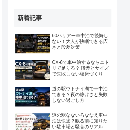
新着記事
60ハリアー車中泊で後悔し
ない！大人が快眠できる広
さと段差対策
CX-8で車中泊するならニト
リで足りる？ 段差とサイズ
で失敗しない寝床づくり
道の駅ウトナイ湖で車中泊
できる？夜の静けさと失敗
しない過ごし方
道の駅なないろななえ車中
泊は快適？眠る前に知りた
い駐車場と騒音のリアル