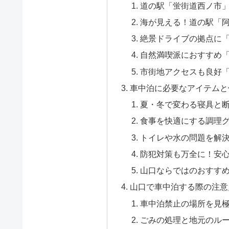
道の駅「蛍街道西ノ市
海が見える！道の駅「
絶景ドライブの拠点に
自然満喫派におすすめ
市街地アクセスも良好
車中泊に必要なアイテムと
夏・冬で変わる寝具と
食事を快適にする調理
トイレや水の問題を解
防犯対策も万全に！安
山口ならではのおすす
山口で車中泊する際の注意
車中泊禁止の場所を見
ごみの処理と地元のル