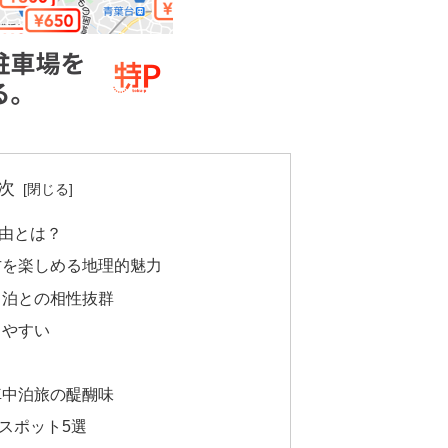
次
由とは？
方を楽しめる地理的魅力
中泊との相性抜群
しやすい
る
車中泊旅の醍醐味
スポット5選