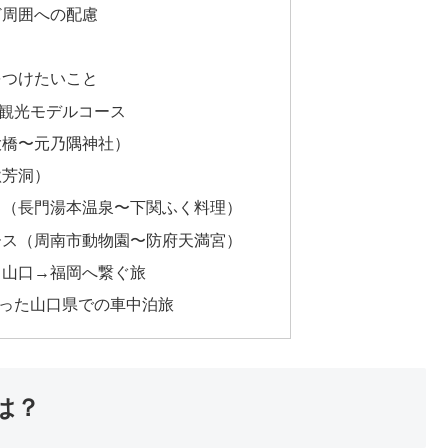
ど周囲への配慮
をつけたいこと
観光モデルコース
大橋〜元乃隅神社）
秋芳洞）
ス（長門湯本温泉〜下関ふく料理）
ース（周南市動物園〜防府天満宮）
！山口→福岡へ繋ぐ旅
った山口県での車中泊旅
は？