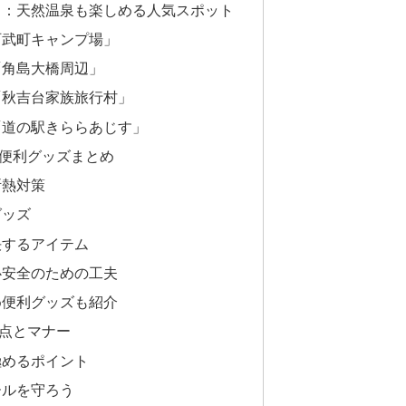
」：天然温泉も楽しめる人気スポット
阿武町キャンプ場」
「角島大橋周辺」
「秋吉台家族旅行村」
「道の駅きららあじす」
便利グッズまとめ
断熱対策
グッズ
決するアイテム
心安全のための工夫
め便利グッズも紹介
点とマナー
極めるポイント
ールを守ろう