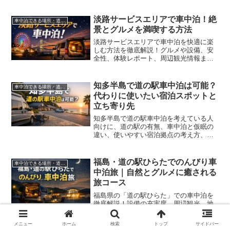
観光、季節ごとの過ごし方まで、車中泊
初心者にも役立つ情報を分かりやすく紹
介します。
淡路サービスエリアで車中泊！絶
車中泊できる場所・道の駅
景とグルメを満喫する方法
淡路サービスエリアで車中泊を快適に楽
しむ方法を徹底解説！グルメや設備、安
全性、体験レポート、周辺観光情報まで
網羅。初心者でも安心して泊まれる秘訣
がわかります。
知多半島で道の駅車中泊は可能？
車中泊できる場所・道の駅
代わりに使いたい宿泊スポットと
立ち寄り先
知多半島で道の駅車中泊を考えている人
向けに、道の駅の有無、車中泊と仮眠の
違い、使いやすい宿泊拠点の考え方、立
ち寄りたい定番観光スポット、1泊2日の
モデルプランまでまとめて紹介します。
福島・道の駅ひらたでのんびり車
車中泊できる場所・道の駅
中泊旅｜自然とグルメに癒される
旅コース
福島県の「道の駅ひらた」での車中泊を
徹底解説！設備の充実度、周辺観光、地
元グルメ情報、初心者向け持ち物リスト
まで、快適に過ごすためのノウハウを紹
メニュー
ホーム
検索
トップ
サイドバー
介。静かで安心の車中泊スポットをお探