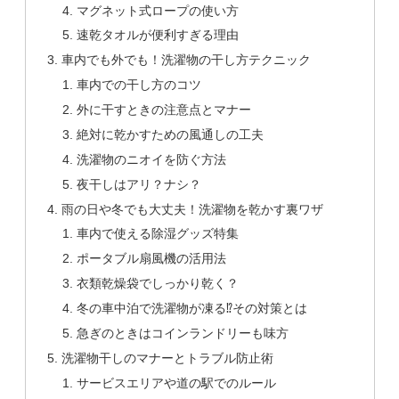
マグネット式ロープの使い方
速乾タオルが便利すぎる理由
車内でも外でも！洗濯物の干し方テクニック
車内での干し方のコツ
外に干すときの注意点とマナー
絶対に乾かすための風通しの工夫
洗濯物のニオイを防ぐ方法
夜干しはアリ？ナシ？
雨の日や冬でも大丈夫！洗濯物を乾かす裏ワザ
車内で使える除湿グッズ特集
ポータブル扇風機の活用法
衣類乾燥袋でしっかり乾く？
冬の車中泊で洗濯物が凍る⁉その対策とは
急ぎのときはコインランドリーも味方
洗濯物干しのマナーとトラブル防止術
サービスエリアや道の駅でのルール