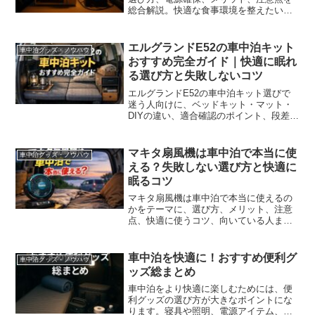
総合解説。快適な食事環境を整えたい方
におすすめの完全ガイド。
エルグランドE52の車中泊キット
車中泊グッズ・ノウハウ
おすすめ完全ガイド｜快適に眠れ
る選び方と失敗しないコツ
エルグランドE52の車中泊キット選びで
迷う人向けに、ベッドキット・マット・
DIYの違い、適合確認のポイント、段差対
策、季節別の快適装備まで分かりやすく
解説。大人2人でも快適に眠れるレイアウ
ト作りのコツも紹介します。
マキタ扇風機は車中泊で本当に使
車中泊グッズ・ノウハウ
える？失敗しない選び方と快適に
眠るコツ
マキタ扇風機は車中泊で本当に使えるの
かをテーマに、選び方、メリット、注意
点、快適に使うコツ、向いている人まで
詳しく解説。暑さ対策で後悔しないため
の考え方がわかります。
車中泊を快適に！おすすめ便利グ
車中泊グッズ・ノウハウ
ッズ総まとめ
車中泊をより快適に楽しむためには、便
利グッズの選び方が大きなポイントにな
ります。寝具や照明、電源アイテム、プ