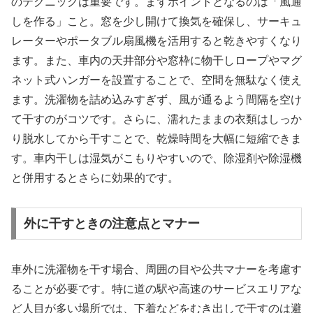
のテクニックは重要です。まずポイントとなるのは「風通
しを作る」こと。窓を少し開けて換気を確保し、サーキュ
レーターやポータブル扇風機を活用すると乾きやすくなり
ます。また、車内の天井部分や窓枠に物干しロープやマグ
ネット式ハンガーを設置することで、空間を無駄なく使え
ます。洗濯物を詰め込みすぎず、風が通るよう間隔を空け
て干すのがコツです。さらに、濡れたままの衣類はしっか
り脱水してから干すことで、乾燥時間を大幅に短縮できま
す。車内干しは湿気がこもりやすいので、除湿剤や除湿機
と併用するとさらに効果的です。
外に干すときの注意点とマナー
車外に洗濯物を干す場合、周囲の目や公共マナーを考慮す
ることが必要です。特に道の駅や高速のサービスエリアな
ど人目が多い場所では、下着などをむき出しで干すのは避