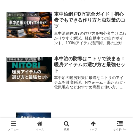
ライバシーを守るカーテンなど、車内環
境を整えるアイテムを揃えることで、ま
るでキャンピングカーのような快適空間
車中泊網戸DIY完全ガイド｜初心
車中泊グッズ・ノウハウ
を作ることができます。ま...
者でもできる作り方と虫対策のコ
ツ
車中泊網戸DIYの作り方を初心者向けにわ
かりやすく解説。軽自動車での自作ポイ
ント、100均アイテム活用術、夏の虫対
策、マグネット式網戸DIYまで網羅。低コ
ストで快適な車中泊を実現する方法を紹
介します。
車中泊の防寒はニトリで決まる！
車中泊 暑さ・寒さ対策
暖房アイテムの選び方と最強セッ
ト
車中泊の暖房対策に最適なニトリのアイ
テムを徹底解説。Nウォーム・湯たんぽ・
電気毛布などおすすめ商品と使い方、安
全対策まで詳しく紹介。
乗鞍観光センターの車中泊ガイド｜駐車
場・トイレ・温泉情報も完全網羅
メニュー
ホーム
検索
トップ
サイドバー