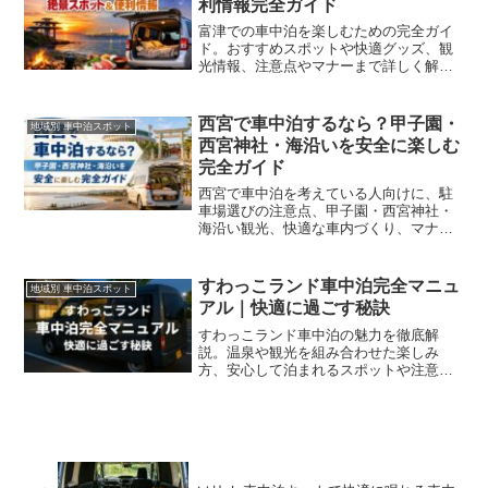
利情報完全ガイド
富津での車中泊を楽しむための完全ガイ
ド。おすすめスポットや快適グッズ、観
光情報、注意点やマナーまで詳しく解
説。家族連れやカップル、初心者でも安
心して自然や海の絶景を満喫できる情報
が満載です。
西宮で車中泊するなら？甲子園・
地域別 車中泊スポット
西宮神社・海沿いを安全に楽しむ
完全ガイド
西宮で車中泊を考えている人向けに、駐
車場選びの注意点、甲子園・西宮神社・
海沿い観光、快適な車内づくり、マナ
ー、モデルプランまでわかりやすく紹介
します。
すわっこランド車中泊完全マニュ
地域別 車中泊スポット
アル｜快適に過ごす秘訣
すわっこランド車中泊の魅力を徹底解
説。温泉や観光を組み合わせた楽しみ
方、安心して泊まれるスポットや注意
点、快適に過ごす工夫を紹介します。