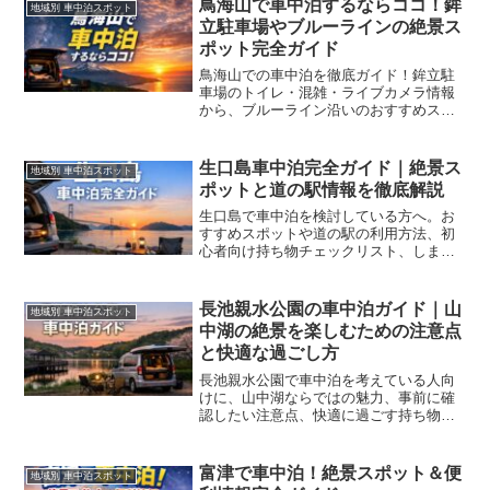
鳥海山で車中泊するならココ！鉾
地域別 車中泊スポット
立駐車場やブルーラインの絶景ス
ポット完全ガイド
鳥海山での車中泊を徹底ガイド！鉾立駐
車場のトイレ・混雑・ライブカメラ情報
から、ブルーライン沿いのおすすめスポ
ット、初心者向けの準備リストまで分か
りやすく紹介。絶景と快適さを両立した
旅を始めよう！
生口島車中泊完全ガイド｜絶景ス
地域別 車中泊スポット
ポットと道の駅情報を徹底解説
生口島で車中泊を検討している方へ。お
すすめスポットや道の駅の利用方法、初
心者向け持ち物チェックリスト、しまな
み海道を巡る絶景旅プランまでわかりや
すく解説します。瀬戸内海の景色を満喫
できる車中泊旅の完全ガイドです。
長池親水公園の車中泊ガイド｜山
地域別 車中泊スポット
中湖の絶景を楽しむための注意点
と快適な過ごし方
長池親水公園で車中泊を考えている人向
けに、山中湖ならではの魅力、事前に確
認したい注意点、快適に過ごす持ち物、
守りたいマナー、周辺の楽しみ方までを
まとめて紹介します。
富津で車中泊！絶景スポット＆便
地域別 車中泊スポット