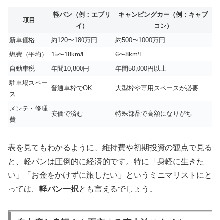
軽バン（例：エブリ
キャンピングカー（例：キャブ
項目
イ）
コン）
新車価格
約120〜180万円
約500〜1000万円
燃費（平均）
15〜18km/L
6〜8km/L
自動車税
年間10,800円
年間50,000円以上
駐車場スペー
普通車枠でOK
大型枠や専用スペースが必要
ス
メンテ・修理
安価で済む
特殊部品で高額になりがち
費
表を見てもわかるように、維持費や初期投資の観点で見る
と、軽バンは圧倒的に経済的です。特に「身軽に生きた
い」「お金をかけずに旅したい」というミニマリストにと
っては、
軽バン一択
とも言えるでしょう。