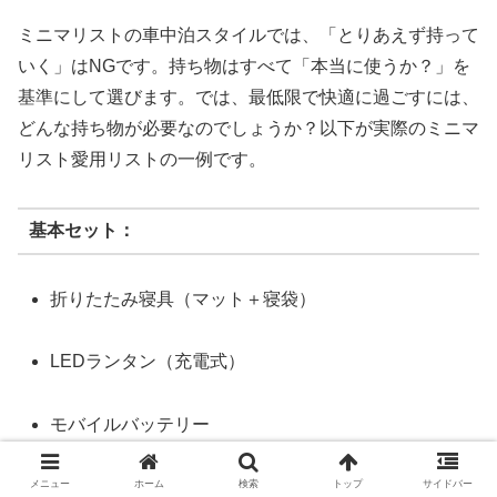
ミニマリストの車中泊スタイルでは、「とりあえず持って
いく」はNGです。持ち物はすべて「本当に使うか？」を
基準にして選びます。では、最低限で快適に過ごすには、
どんな持ち物が必要なのでしょうか？以下が実際のミニマ
リスト愛用リストの一例です。
基本セット：
折りたたみ寝具（マット＋寝袋）
LEDランタン（充電式）
モバイルバッテリー
メニュー
ホーム
検索
トップ
サイドバー
折りたたみテーブル＆チェア（または代用品）