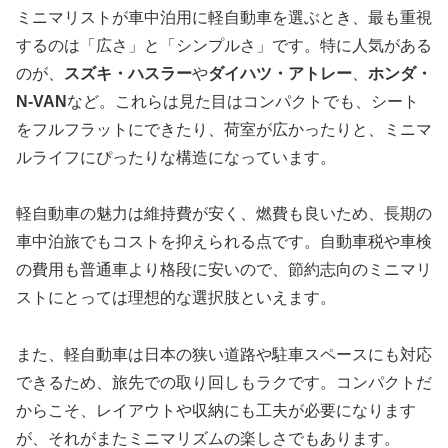
ミニマリストが車中泊用に軽自動車を選ぶとき、最も重視
するのは「広さ」と「シンプルさ」です。特に人気がある
のが、
スズキ・ハスラー
や
ダイハツ・アトレー
、
ホンダ・
N-VAN
など。これらは見た目はコンパクトでも、シート
をフルフラットにできたり、荷室が広かったりと、ミニマ
ルライフにぴったりな構造になっています。
軽自動車の魅力は維持費が安く、燃費も良いため、長期の
車中泊旅でもコストを抑えられる点です。自動車税や車検
の費用も普通車より格段に安いので、節約志向のミニマリ
ストにとっては理想的な選択肢といえます。
また、軽自動車は日本の狭い道路や駐車スペースにも対応
できるため、旅先での取り回しもラクです。コンパクトだ
からこそ、レイアウトや収納にも工夫が必要になります
が、それがまたミニマリズムの楽しさでもあります。