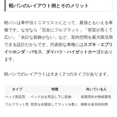
軽バンのレイアウト例とそのメリット
軽バンは車中泊ミニマリストにとって、最強ともいえる車
種です。なぜなら「完全にフルフラット」「荷室が高くて
広い」「余計な装飾がない」など、室内空間を最大限活用
できる設計だからです。代表的な車種には
スズキ・エブリ
イ
や
ホンダ・バモス
、
ダイハツ・ハイゼットカーゴ
があり
ます。
軽バンでのレイアウトは大きく2つのタイプがあります。
タイプ
特徴
向いている人
ベッド固定型
ベッド台を常設し下に収納
長期滞在や快眠重視
フルフラット型
荷室を全開放してマットを敷く
移動＆多目的利用