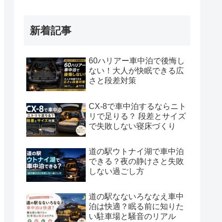
新着記事
60ハリアー車中泊で後悔し
ない！大人が快眠できる広
さと段差対策
CX-8で車中泊するならニト
リで足りる？ 段差とサイズ
で失敗しない寝床づくり
道の駅ウトナイ湖で車中泊
できる？夜の静けさと失敗
しない過ごし方
道の駅なないろななえ車中
泊は快適？眠る前に知りた
い駐車場と騒音のリアル