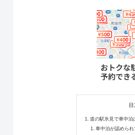
目
道の駅氷見で車中泊
車中泊が認められ