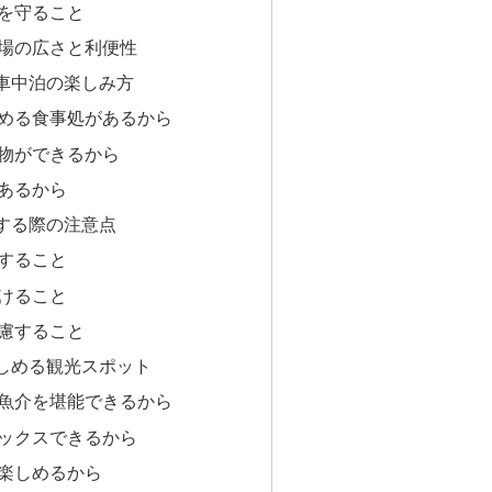
を守ること
場の広さと利便性
車中泊の楽しみ方
める食事処があるから
物ができるから
あるから
する際の注意点
すること
けること
慮すること
しめる観光スポット
魚介を堪能できるから
ックスできるから
楽しめるから