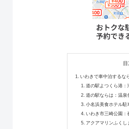
目
いわきで車中泊するな
道の駅よつくら港：
道の駅ならは：温泉
小名浜美食ホテル駐
いわき市三崎公園：
アクアマリンふくし