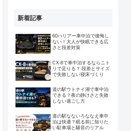
新着記事
60ハリアー車中泊で後悔し
ない！大人が快眠できる広
さと段差対策
CX-8で車中泊するならニト
リで足りる？ 段差とサイズ
で失敗しない寝床づくり
道の駅ウトナイ湖で車中泊
できる？夜の静けさと失敗
しない過ごし方
道の駅なないろななえ車中
泊は快適？眠る前に知りた
い駐車場と騒音のリアル