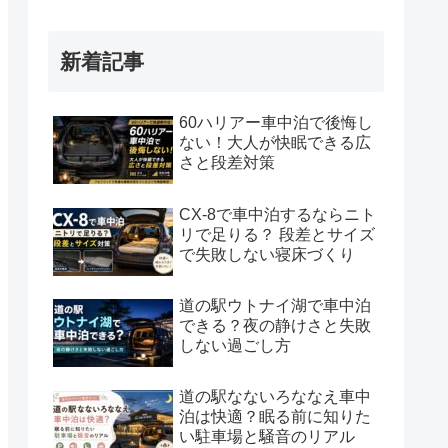
新着記事
60ハリアー車中泊で後悔し
ない！大人が快眠できる広
さと段差対策
CX-8で車中泊するならニト
リで足りる？ 段差とサイズ
で失敗しない寝床づくり
道の駅ウトナイ湖で車中泊
できる？夜の静けさと失敗
しない過ごし方
道の駅なないろななえ車中
泊は快適？眠る前に知りた
い駐車場と騒音のリアル