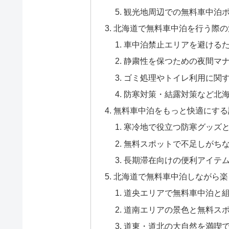
観光地周辺での無料車中泊
北海道で無料車中泊を行う際の
車中泊禁止エリアを避ける
静粛性を保つための夜間マ
ゴミ処理やトイレ利用に関
防寒対策・結露対策など北
無料車中泊をもっと快適にする
寒冷地で役立つ防寒グッズ
無料スポットで不足しがち
長期滞在向けの便利アイテ
北海道で無料車中泊しながら楽
道央エリアで無料車中泊と
道南エリアの景色と無料ス
道東・道北の大自然を満喫