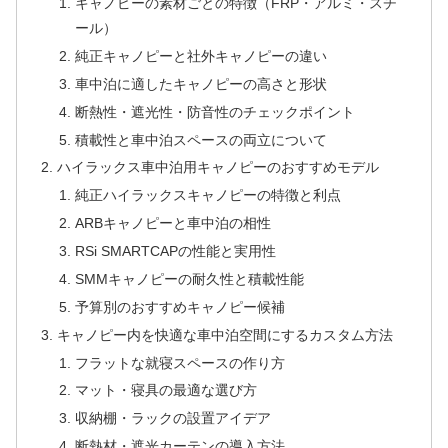
キャノピーの素材ごとの特徴（FRP・アルミ・スチ
ール）
純正キャノピーと社外キャノピーの違い
車中泊に適したキャノピーの高さと形状
断熱性・遮光性・防音性のチェックポイント
積載性と車中泊スペースの両立について
ハイラックス車中泊用キャノピーのおすすめモデル
純正ハイラックスキャノピーの特徴と利点
ARBキャノピーと車中泊の相性
RSi SMARTCAPの性能と実用性
SMMキャノピーの耐久性と積載性能
予算別のおすすめキャノピー候補
キャノピー内を快適な車中泊空間にするカスタム方法
フラットな就寝スペースの作り方
マット・寝具の最適な選び方
収納棚・ラックの設置アイデア
断熱材・遮光カーテンの導入方法