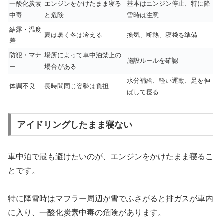
一酸化炭素
エンジンをかけたまま寝る
基本はエンジン停止、特に降
中毒
と危険
雪時は注意
結露・温度
夏は暑く冬は冷える
換気、断熱、寝袋を準備
差
防犯・マナ
場所によって車中泊禁止の
施設ルールを確認
ー
場合がある
水分補給、軽い運動、足を伸
体調不良
長時間同じ姿勢は負担
ばして寝る
アイドリングしたまま寝ない
車中泊で最も避けたいのが、エンジンをかけたまま寝るこ
とです。
特に降雪時はマフラー周辺が雪でふさがると排ガスが車内
に入り、一酸化炭素中毒の危険があります。