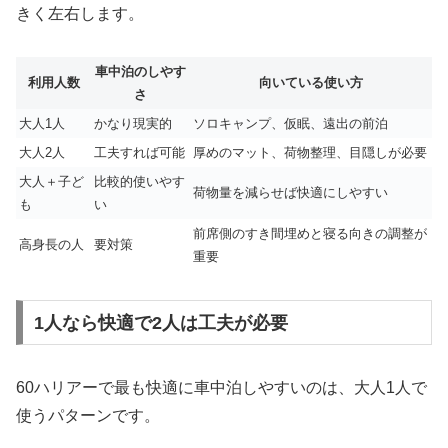
きく左右します。
車中泊のしやす
利用人数
向いている使い方
さ
大人1人
かなり現実的
ソロキャンプ、仮眠、遠出の前泊
大人2人
工夫すれば可能
厚めのマット、荷物整理、目隠しが必要
大人＋子ど
比較的使いやす
荷物量を減らせば快適にしやすい
も
い
前席側のすき間埋めと寝る向きの調整が
高身長の人
要対策
重要
1人なら快適で2人は工夫が必要
60ハリアーで最も快適に車中泊しやすいのは、大人1人で
使うパターンです。