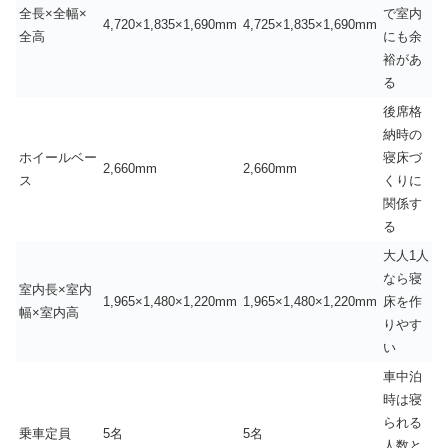
全長×全幅×
で室内
4,720×1,835×1,690mm
4,725×1,835×1,690mm
全高
にも余
裕があ
る
後席格
納時の
ホイールベー
寝床づ
2,660mm
2,660mm
ス
くりに
関係す
る
大人1人
なら寝
室内長×室内
1,965×1,480×1,220mm
1,965×1,480×1,220mm
床を作
幅×室内高
りやす
い
車中泊
時は寝
られる
乗車定員
5名
5名
人数と