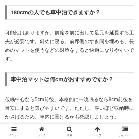
180cmの人でも車中泊できますか？
可能性はありますが、前席を前に出して足元を延長する工
夫が必要です。斜めに寝る、前席側のすき間を埋める、長
めのマットを使うなどの対策をすると快適になりやすいで
す。
車中泊マットは何cmがおすすめですか？
仮眠中心なら5cm前後、本格的に一晩眠るなら8cm前後を
目安にすると選びやすいです。ただし、厚いほど収納時に
かさばるため、車内に置けるかも確認しましょう。
メニュー
ホーム
検索
トップ
サイドバー
エンジンをかけたまま寝てもいいですか？