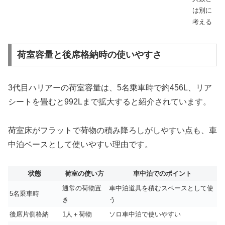
は別に
考える
荷室容量と後席格納時の使いやすさ
3代目ハリアーの荷室容量は、5名乗車時で約456L、リア
シートを畳むと992Lまで拡大すると紹介されています。
荷室床がフラットで荷物の積み降ろしがしやすい点も、車
中泊ベースとして使いやすい理由です。
状態
荷室の使い方
車中泊でのポイント
通常の荷物置
車中泊道具を積むスペースとして使
5名乗車時
き
う
後席片側格納
1人＋荷物
ソロ車中泊で使いやすい