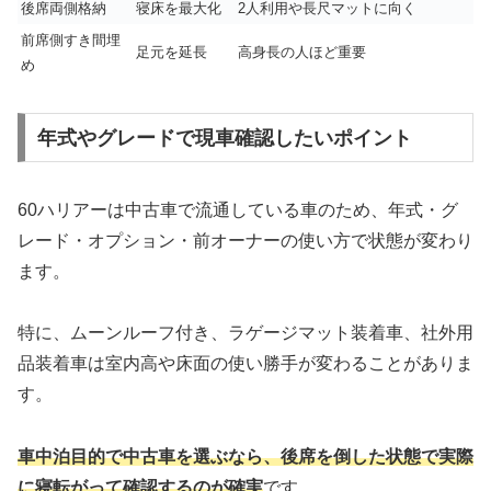
後席両側格納
寝床を最大化
2人利用や長尺マットに向く
前席側すき間埋
足元を延長
高身長の人ほど重要
め
年式やグレードで現車確認したいポイント
60ハリアーは中古車で流通している車のため、年式・グ
レード・オプション・前オーナーの使い方で状態が変わり
ます。
特に、ムーンルーフ付き、ラゲージマット装着車、社外用
品装着車は室内高や床面の使い勝手が変わることがありま
す。
車中泊目的で中古車を選ぶなら、後席を倒した状態で実際
に寝転がって確認するのが確実
です。