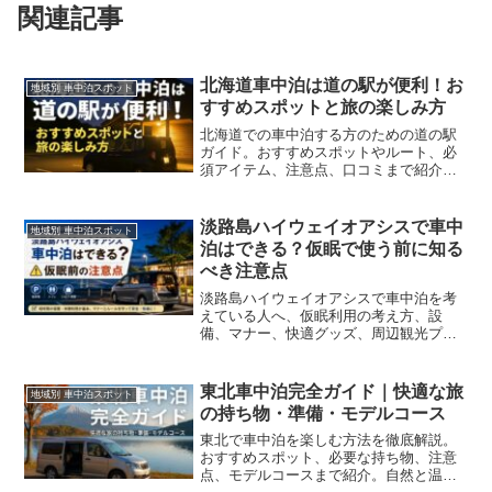
関連記事
北海道車中泊は道の駅が便利！お
地域別 車中泊スポット
すすめスポットと旅の楽しみ方
北海道での車中泊する方のための道の駅
ガイド。おすすめスポットやルート、必
須アイテム、注意点、口コミまで紹介。
快適で安全な旅を楽しもう。
淡路島ハイウェイオアシスで車中
地域別 車中泊スポット
泊はできる？仮眠で使う前に知る
べき注意点
淡路島ハイウェイオアシスで車中泊を考
えている人へ、仮眠利用の考え方、設
備、マナー、快適グッズ、周辺観光プラ
ンまで実用的に紹介します。
東北車中泊完全ガイド｜快適な旅
地域別 車中泊スポット
の持ち物・準備・モデルコース
東北で車中泊を楽しむ方法を徹底解説。
おすすめスポット、必要な持ち物、注意
点、モデルコースまで紹介。自然と温泉