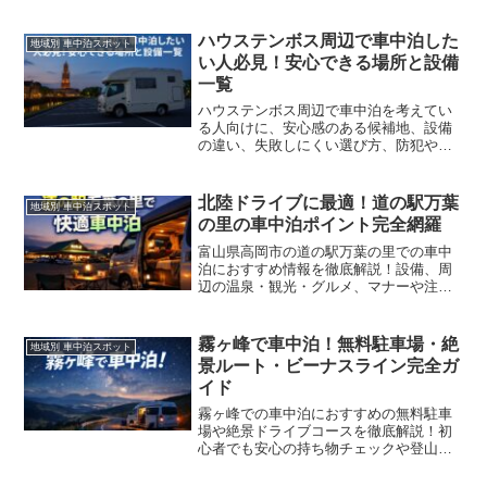
を満喫できる旅を提案します。
ハウステンボス周辺で車中泊した
地域別 車中泊スポット
い人必見！安心できる場所と設備
一覧
ハウステンボス周辺で車中泊を考えてい
る人向けに、安心感のある候補地、設備
の違い、失敗しにくい選び方、防犯やマ
ナーまでまとめて紹介します。
北陸ドライブに最適！道の駅万葉
地域別 車中泊スポット
の里の車中泊ポイント完全網羅
富山県高岡市の道の駅万葉の里での車中
泊におすすめ情報を徹底解説！設備、周
辺の温泉・観光・グルメ、マナーや注意
点まで、初心者にもわかりやすくご紹介
します。
霧ヶ峰で車中泊！無料駐車場・絶
地域別 車中泊スポット
景ルート・ビーナスライン完全ガ
イド
霧ヶ峰での車中泊におすすめの無料駐車
場や絶景ドライブコースを徹底解説！初
心者でも安心の持ち物チェックや登山と
の組み合わせ方、マナーや注意点もわか
りやすく紹介。ビーナスラインで楽しむ