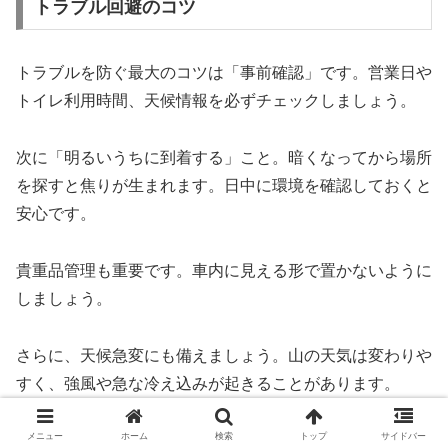
トラブル回避のコツ
トラブルを防ぐ最大のコツは「事前確認」です。営業日や
トイレ利用時間、天候情報を必ずチェックしましょう。
次に「明るいうちに到着する」こと。暗くなってから場所
を探すと焦りが生まれます。日中に環境を確認しておくと
安心です。
貴重品管理も重要です。車内に見える形で置かないように
しましょう。
さらに、天候急変にも備えましょう。山の天気は変わりや
すく、強風や急な冷え込みが起きることがあります。
メニュー
ホーム
検索
トップ
サイドバー
余裕を持った計画こそが、最大の安全対策です。