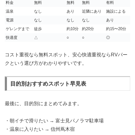
料金
無料
無料
無料
有料
温泉
なし
あり
近隣にあり
施設による
電源
なし
なし
なし
あり
ゲレンデまで
徒歩
約10分
約20分
約15〜20分
快適度
△
○
○
◎
コスト重視なら無料スポット、安心快適重視ならRVパー
クという選び方がわかりやすいです。
目的別おすすめスポット早見表
最後に、目的別にまとめてみます。
・朝イチで滑りたい → 富士見パノラマ駐車場
・温泉に入りたい → 信州蔦木宿