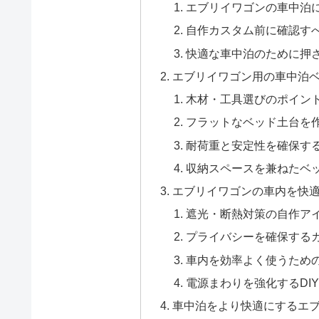
エブリイワゴンの車中泊
自作カスタム前に確認す
快適な車中泊のために押
エブリイワゴン用の車中泊
木材・工具選びのポイン
フラットなベッド土台を
耐荷重と安定性を確保す
収納スペースを兼ねたベ
エブリイワゴンの車内を快
遮光・断熱対策の自作ア
プライバシーを確保する
車内を効率よく使うため
電源まわりを強化するDI
車中泊をより快適にするエ