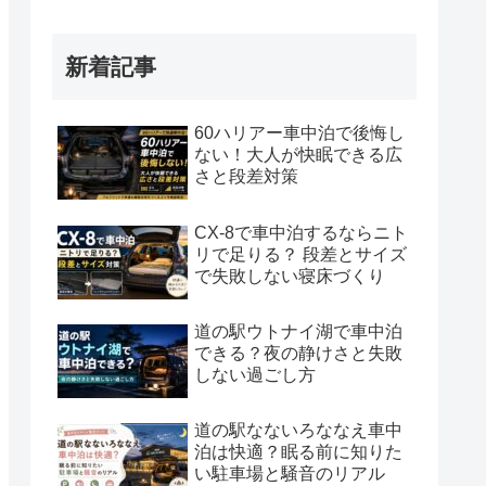
新着記事
60ハリアー車中泊で後悔し
ない！大人が快眠できる広
さと段差対策
CX-8で車中泊するならニト
リで足りる？ 段差とサイズ
で失敗しない寝床づくり
道の駅ウトナイ湖で車中泊
できる？夜の静けさと失敗
しない過ごし方
道の駅なないろななえ車中
泊は快適？眠る前に知りた
い駐車場と騒音のリアル