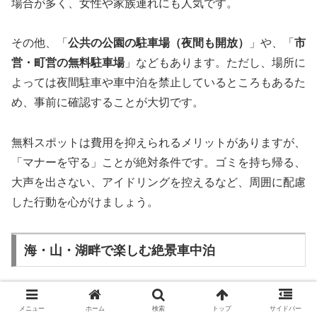
場合が多く、女性や家族連れにも人気です。
その他、「
公共の公園の駐車場（夜間も開放）
」や、「
市
営・町営の無料駐車場
」などもあります。ただし、場所に
よっては夜間駐車や車中泊を禁止しているところもあるた
め、事前に確認することが大切です。
無料スポットは費用を抑えられるメリットがありますが、
「マナーを守る」ことが絶対条件です。ゴミを持ち帰る、
大声を出さない、アイドリングを控えるなど、周囲に配慮
した行動を心がけましょう。
海・山・湖畔で楽しむ絶景車中泊
エリシオンのような快適なミニバンであれば、自然の中で
メニュー
ホーム
検索
トップ
サイドバー
の車中泊も存分に楽しめます。特に人気があるのは「
海・