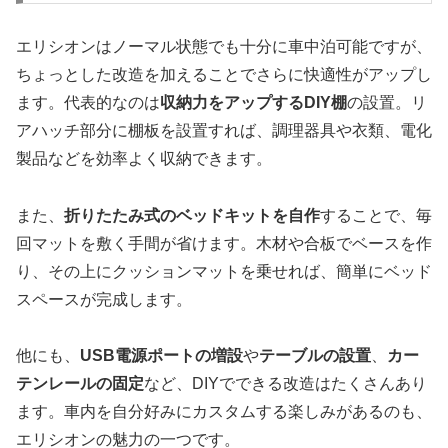
エリシオンはノーマル状態でも十分に車中泊可能ですが、
ちょっとした改造を加えることでさらに快適性がアップし
ます。代表的なのは
収納力をアップするDIY棚
の設置。リ
アハッチ部分に棚板を設置すれば、調理器具や衣類、電化
製品などを効率よく収納できます。
また、
折りたたみ式のベッドキットを自作
することで、毎
回マットを敷く手間が省けます。木材や合板でベースを作
り、その上にクッションマットを乗せれば、簡単にベッド
スペースが完成します。
他にも、
USB電源ポートの増設
や
テーブルの設置
、
カー
テンレールの固定
など、DIYでできる改造はたくさんあり
ます。車内を自分好みにカスタムする楽しみがあるのも、
エリシオンの魅力の一つです。