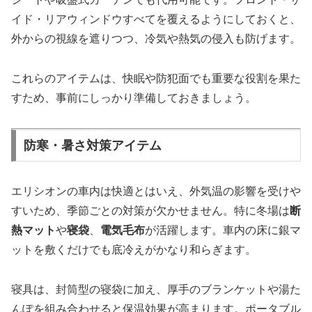
イド・リアウィンドウすべてを覆えるようにしておくと、
外からの視線を遮りつつ、冷気や熱気の侵入も防げます。
これらのアイテムは、快眠や防犯面でも重要な役割を果た
すため、事前にしっかり準備しておきましょう。
防寒・暑さ対策アイテム
エリシオンの車内は快適とはいえ、外気温の影響を受けや
すいため、季節ごとの対策が欠かせません。特に冬場は
断
熱マット
や
寝袋
、
電気毛布
が活躍します。車内の床に銀マ
ットを敷くだけでも底冷えがかなり和らぎます。
寝具は、封筒型の寝袋に加え、厚手のブランケットや湯た
んぽを組み合わせると保温効果が高まります。ポータブル