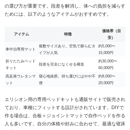
の選び方が重要です。段差を解消し、体への負担を減らす
ためには、以下のようなアイテムがおすすめです。
価格帯（目
アイテム
特徴
安）
複数サイズあり。空気で膨らむタ
約5,000〜
車中泊専用マット
イプが人気
15,000円
折りたたみベッド
約30,000〜
段差を完全になくせる構造
キット
60,000円
高反発ウレタンマ
寝心地抜群。持ち運びにはやや不
約8,000〜
ット
便
20,000円
エリシオン用の専用ベッドキットも通販サイトで販売され
ており、車種にフィットする設計がされています。DIYで
作る場合は、合板＋ジョイントマットで自作ベッドを作る
人も多いです。自分の体格や好みに合わせて、最適な寝床