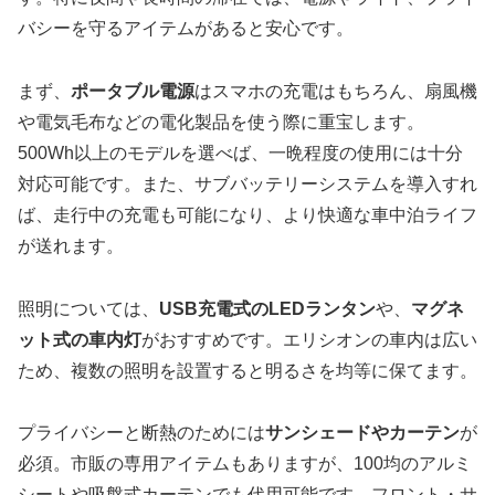
バシーを守るアイテムがあると安心です。
まず、
ポータブル電源
はスマホの充電はもちろん、扇風機
や電気毛布などの電化製品を使う際に重宝します。
500Wh以上のモデルを選べば、一晩程度の使用には十分
対応可能です。また、サブバッテリーシステムを導入すれ
ば、走行中の充電も可能になり、より快適な車中泊ライフ
が送れます。
照明については、
USB充電式のLEDランタン
や、
マグネ
ット式の車内灯
がおすすめです。エリシオンの車内は広い
ため、複数の照明を設置すると明るさを均等に保てます。
プライバシーと断熱のためには
サンシェードやカーテン
が
必須。市販の専用アイテムもありますが、100均のアルミ
シートや吸盤式カーテンでも代用可能です。フロント・サ