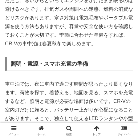
ただし、寒いからといってエンジンをかけたまま眠るのは
避けるべきです。排気ガスや周囲への迷惑、燃料の消費な
どリスクがあります。寒さ対策は電気毛布やポータブル電
源を使う方法もありますが、容量や安全な使い方を確認し
ておくことが大切です。季節に合わせた準備をすれば、
CR-Vの車中泊は春夏秋冬で楽しめます。
照明・電源・スマホ充電の準備
車中泊では、夜に車内で過ごす時間が思ったより長くなり
ます。荷物を探す、着替える、地図を見る、スマホを充電
するなど、照明と電源が必要な場面は多いです。CR-Vの
室内灯だけに頼ると、バッテリー上がりが心配になること
があります。そこで、独立して使えるLEDランタンや小型
ライトを用意しておくと安心です。
メニュー
ホーム
検索
トップ
サイドバー